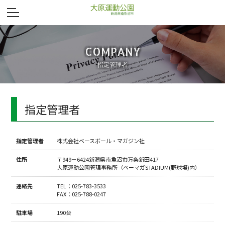
COMPANY
指定管理者
指定管理者
指定管理者
株式会社ベースボール・マガジン社
住所
〒949－6424新潟県南魚沼市万条新田417
大原運動公園管理事務所（ベーマガSTADIUM(野球場)内）
連絡先
TEL：025-783-3533
FAX：025-788-0247
駐車場
190台