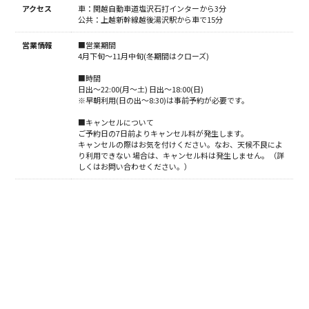
アクセス
車：関越自動車道塩沢石打インターから3分
公共：上越新幹線越後湯沢駅から車で15分
営業情報
■営業期間
4月下旬～11月中旬(冬期間はクローズ)
■時間
日出～22:00(月～土) 日出～18:00(日)
※早朝利用(日の出～8:30)は事前予約が必要です。
■キャンセルについて
ご予約日の7日前よりキャンセル料が発生します。
キャンセルの際はお気を付けください。なお、天候不良によ
り利用できない 場合は、キャンセル料は発生しません。（詳
しくはお問い合わせください。）