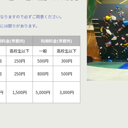
になりますので必ずご用意ください。
には限りがあります。
用料金(市郡内)
利用料金(市郡外)
高校生以下
一般
高校生以下
円
150円
500円
300円
円
250円
800円
500円
0円
1,500円
5,000円
3,000円