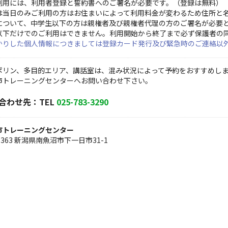
利用には、利用者登録と誓約書へのご署名が必要です。（登録は無料）
は当日のみご利用の方はお住まいによって利用料金が変わるため住所と
について、中学生以下の方は親権者及び親権者代理の方のご署名が必要
以下だけでのご利用はできません。利用開始から終了まで必ず保護者の
かりした個人情報につきましては登録カード発行及び緊急時のご連絡以
ポリン、多目的エリア、講話室は、混み状況によって予約をおすすめし
市トレーニングセンターへお問い合わせ下さい。
合わせ先：TEL
025-783-3290
市トレーニングセンター
-6363 新潟県南魚沼市下一日市31-1