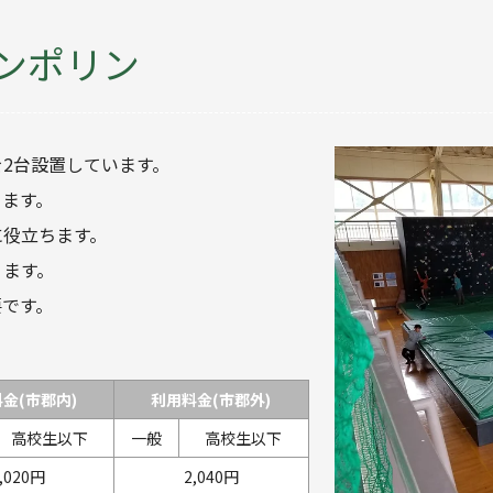
ンポリン
2台設置しています。
きます。
に役立ちます。
ります。
要です。
金(市郡内)
利用料金(市郡外)
高校生以下
一般
高校生以下
,020円
2,040円