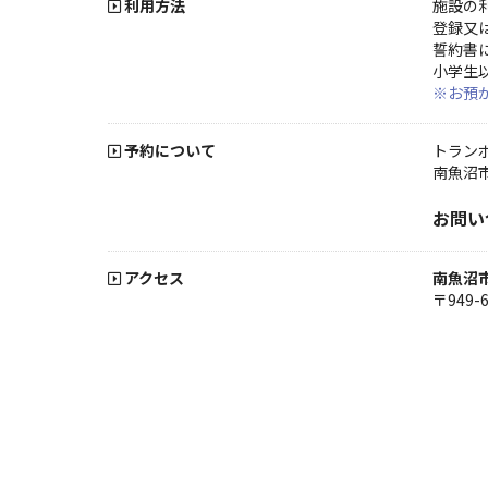
利用方法
施設の
登録又
誓約書
小学生
※お預
予約について
トラン
南魚沼
お問い
アクセス
南魚沼
〒949