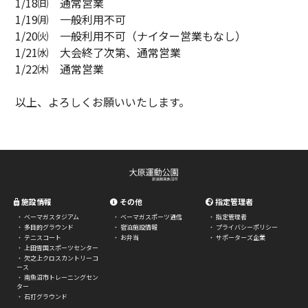
1/18㈰ 通常営業
1/19㈪ 一般利用不可
1/20㈫ 一般利用不可（ナイター営業もなし）
1/21㈬ 大会終了次第、通常営業
1/22㈭ 通常営業
以上、よろしくお願いいたします。
施設情報
その他
指定管理者
ベーマガスタジアム
ベーマガスポーツ通信
指定管理者
多目的グラウンド
宿泊施設情報
プライバシーポリシー
テニスコート
お弁当
サポーターズ企業
上田雪国スポーツセンター
欠之上クロスカントリーコ
ース
南魚沼市トレーニングセン
ター
石打グラウンド